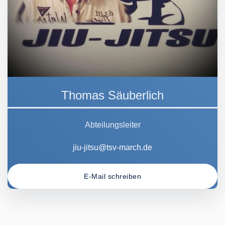
Thomas Säuberlich
Abteilungsleiter
jiu-jitsu@tsv-march.de
E-Mail schreiben